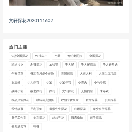
文轩探花2020111602
热门主播
9总全国探花
91沈先生
七天
专约老阿姨
全国探花
凯迪拉克
利哥探花
加钱哥
千人斩
千人斩探花
千人斩星选
午夜寻花
哥现在只是个传说
壹屌探花
大吉大利
大屌生无可恋
女主播
小天探花
小宝
小宝寻花
小陈头
小马寻花
战神小利
换妻探花
探花
文轩探花
无情的屌
李寻欢
极品足浴探花
模特写真拍摄
欧阳专攻良家
歌厅探花
步宾探花
爱情故事
用利顶你
瘦猴先生探花
白嫖探花
秦少会所探花
胖子工作室
走马探花
赵总寻花
酒店偷拍
锤子探花
雀儿满天飞
鸭哥