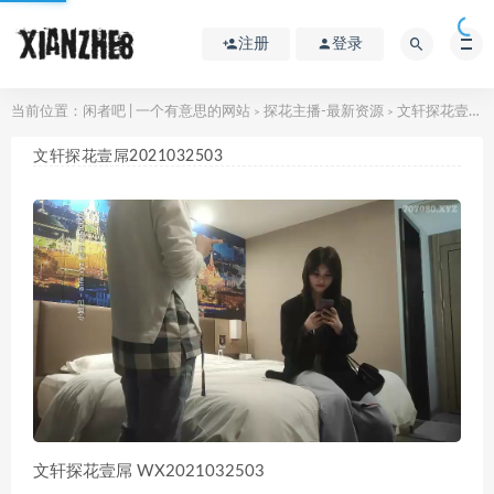
注册
登录
当前位置：
闲者吧 | 一个有意思的网站
探花主播-最新资源
文轩探花壹屌2021032503
>
>
文轩探花壹屌2021032503
文轩探花壹屌 WX2021032503