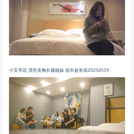
小宝寻花 漂亮美胸长腿靓妹 脱衣超有戏20250519