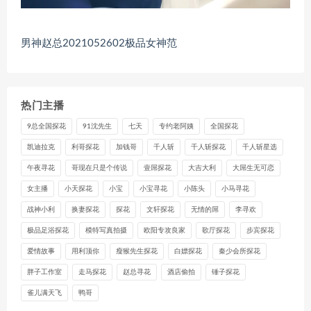
男神赵总2021052602极品女神范
热门主播
9总全国探花
91沈先生
七天
专约老阿姨
全国探花
凯迪拉克
利哥探花
加钱哥
千人斩
千人斩探花
千人斩星选
午夜寻花
哥现在只是个传说
壹屌探花
大吉大利
大屌生无可恋
女主播
小天探花
小宝
小宝寻花
小陈头
小马寻花
战神小利
换妻探花
探花
文轩探花
无情的屌
李寻欢
极品足浴探花
模特写真拍摄
欧阳专攻良家
歌厅探花
步宾探花
爱情故事
用利顶你
瘦猴先生探花
白嫖探花
秦少会所探花
胖子工作室
走马探花
赵总寻花
酒店偷拍
锤子探花
雀儿满天飞
鸭哥