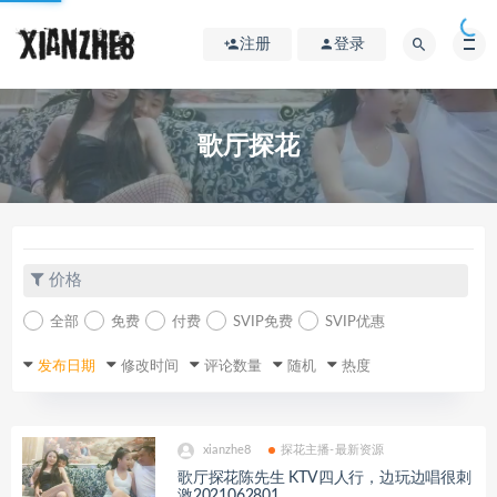
注册
登录
歌厅探花
价格
全部
免费
付费
SVIP免费
SVIP优惠
发布日期
修改时间
评论数量
随机
热度
xianzhe8
探花主播-最新资源
歌厅探花陈先生 KTV四人行，边玩边唱很刺
激2021062801