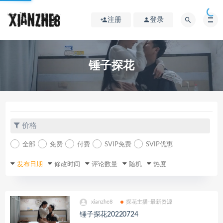
注册
登录
锤子探花
价格
全部
免费
付费
SVIP免费
SVIP优惠
发布日期
修改时间
评论数量
随机
热度
xianzhe8
探花主播-最新资源
锤子探花20220724